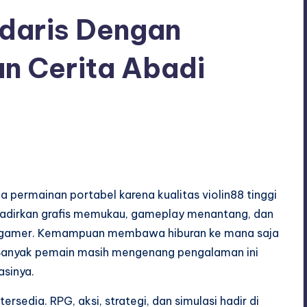
daris Dengan
n Cerita Abadi
ia permainan portabel karena kualitas
violin88
tinggi
ghadirkan grafis memukau, gameplay menantang, dan
k gamer. Kemampuan membawa hiburan ke mana saja
Banyak pemain masih mengenang pengalaman ini
sinya.
ersedia. RPG, aksi, strategi, dan simulasi hadir di