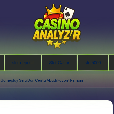
slot deposit
Slot Gacor
slot5000
Gameplay Seru Dan Cerita Abadi Favorit Pemain