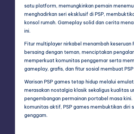
satu platform, memungkinkan pemain menemukan
menghadirkan seri eksklusif di PSP, membukti
konsol rumah. Gameplay solid dan cerita mena
ini.
Fitur multiplayer nirkabel menambah keseruan
bersaing dengan teman, menciptakan pengalama
memperkuat komunitas penggemar serta membu
gameplay, grafis, dan fitur sosial membuat PS
Warisan PSP games tetap hidup melalui emul
merasakan nostalgia klasik sekaligus kualitas un
pengembangan permainan portabel masa kini. 
komunitas aktif, PSP games membuktikan diri 
genggam.