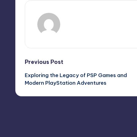
View All Posts
Previous Post
Exploring the Legacy of PSP Games and
Modern PlayStation Adventures