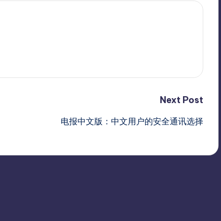
Next Post
电报中文版：中文用户的安全通讯选择