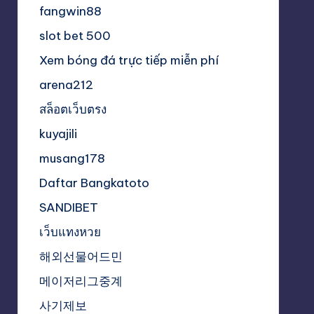
fangwin88
slot bet 500
Xem bóng đá trực tiếp miễn phí
arena212
สล็อตเว็บตรง
kuyajili
musang178
Daftar Bangkatoto
SANDIBET
เว็บแทงหวย
해외선물어드민
메이저리그중계
사기제보