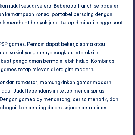
 judul sesuai selera. Beberapa franchise populer
kan kemampuan konsol portabel bersaing dengan
rik membuat banyak judul tetap diminati hingga saat
 PSP games. Pemain dapat bekerja sama atau
n sosial yang menyenangkan. Interaksi ini
at pengalaman bermain lebih hidup. Kombinasi
P games tetap relevan di era gim modern.
ator dan remaster, memungkinkan gamer modern
ggul. Judul legendaris ini tetap menginspirasi
Dengan gameplay menantang, cerita menarik, dan
sebagai ikon penting dalam sejarah permainan