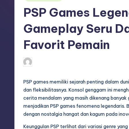
PSP Games Legen
Gameplay Seru Da
Favorit Pemain
May 16, 2026
PSP games memiliki sejarah penting dalam dun
dan fleksibilitasnya. Konsol genggam ini men
cerita mendalam yang masih dikenang banya
menjadikan PSP games fenomena legendaris. 
dengan nostalgia hangat dan kagum pada inova
Keunggulan PSP terlihat dari variasi genre yang t