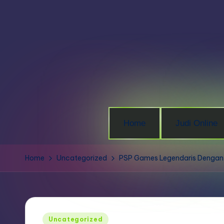
Home
Judi Online
Home
Uncategorized
PSP Games Legendaris Dengan 
Uncategorized