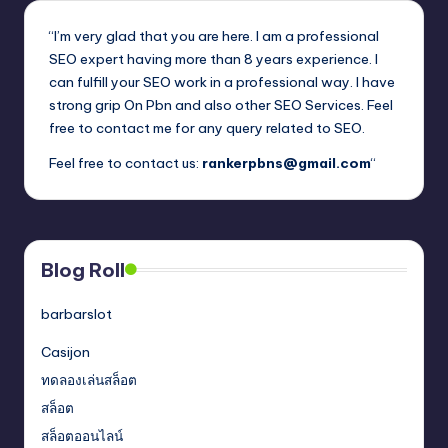
“I’m very glad that you are here. I am a professional
SEO expert having more than 8 years experience. I
can fulfill your SEO work in a professional way. I have
strong grip On Pbn and also other SEO Services. Feel
free to contact me for any query related to SEO.
Feel free to contact us:
rankerpbns@gmail.com
“
Blog Roll
barbarslot
Casijon
ทดลองเล่นสล็อต
สล็อต
สล็อตออนไลน์