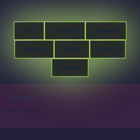
Home
Judi Online
slot deposit
Slot Gacor
slot5000
Togel Hk
About Us
About Us
Home
About Us