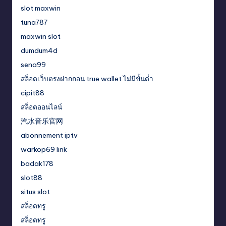
slot maxwin
tuna787
maxwin slot
dumdum4d
sena99
สล็อตเว็บตรงฝากถอน true wallet ไม่มีขั้นต่ํา
cipit88
สล็อตออนไลน์
汽水音乐官网
abonnement iptv
warkop69 link
badak178
slot88
situs slot
สล็อตทรู
สล็อตทรู