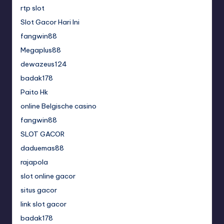
rtp slot
Slot Gacor Hari Ini
fangwin88
Megaplus88
dewazeus124
badak178
Paito Hk
online Belgische casino
fangwin88
SLOT GACOR
daduemas88
rajapola
slot online gacor
situs gacor
link slot gacor
badak178