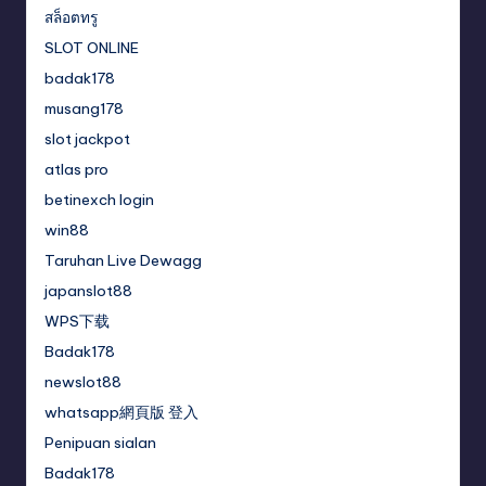
สล็อตทรู
SLOT ONLINE
badak178
musang178
slot jackpot
atlas pro
betinexch login
win88
Taruhan Live Dewagg
japanslot88
WPS下载
Badak178
newslot88
whatsapp網頁版 登入
Penipuan sialan
Badak178