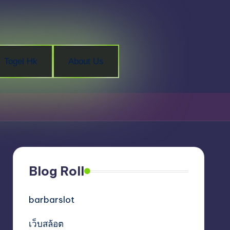
Togel Hk
About Us
Blog Roll
barbarslot
เว็บสล้อต