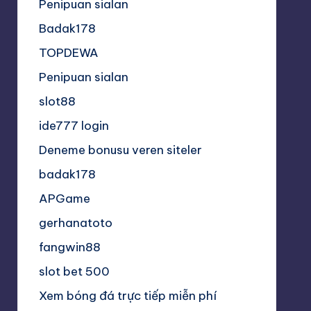
Penipuan sialan
Badak178
TOPDEWA
Penipuan sialan
slot88
ide777 login
Deneme bonusu veren siteler
badak178
APGame
gerhanatoto
fangwin88
slot bet 500
Xem bóng đá trực tiếp miễn phí