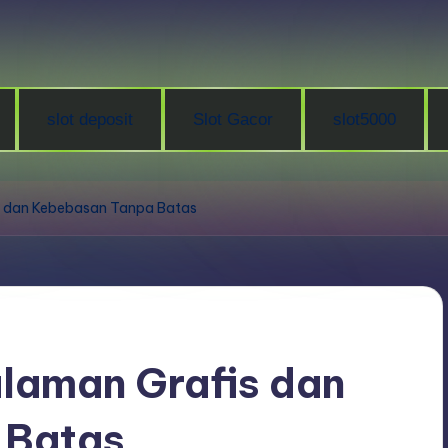
slot deposit
Slot Gacor
slot5000
s dan Kebebasan Tanpa Batas
laman Grafis dan
 Batas