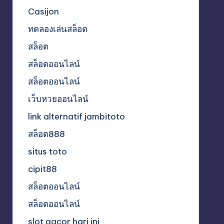
Casijon
ทดลองเล่นสล็อต
สล็อต
สล็อตออนไลน์
สล็อตออนไลน์
เว็บหวยออนไลน์
link alternatif jambitoto
สล็อต888
situs toto
cipit88
สล็อตออนไลน์
สล็อตออนไลน์
slot gacor hari ini