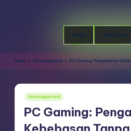
Home
Judi Online
Home
Uncategorized
PC Gaming: Pengalaman Grafi
Uncategorized
PC Gaming: Penga
Kebebasan Tanpa