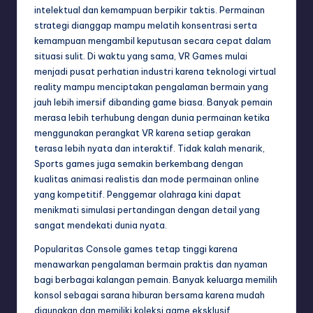
intelektual dan kemampuan berpikir taktis. Permainan
strategi dianggap mampu melatih konsentrasi serta
kemampuan mengambil keputusan secara cepat dalam
situasi sulit. Di waktu yang sama, VR Games mulai
menjadi pusat perhatian industri karena teknologi virtual
reality mampu menciptakan pengalaman bermain yang
jauh lebih imersif dibanding game biasa. Banyak pemain
merasa lebih terhubung dengan dunia permainan ketika
menggunakan perangkat VR karena setiap gerakan
terasa lebih nyata dan interaktif. Tidak kalah menarik,
Sports games juga semakin berkembang dengan
kualitas animasi realistis dan mode permainan online
yang kompetitif. Penggemar olahraga kini dapat
menikmati simulasi pertandingan dengan detail yang
sangat mendekati dunia nyata.
Popularitas Console games tetap tinggi karena
menawarkan pengalaman bermain praktis dan nyaman
bagi berbagai kalangan pemain. Banyak keluarga memilih
konsol sebagai sarana hiburan bersama karena mudah
digunakan dan memiliki koleksi game eksklusif