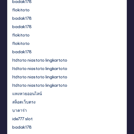
badak178
flokitoto
badak178
badak178
flokitoto
flokitoto
badak178
ltdtoto niastoto lingkartoto
ltdtoto niastoto lingkartoto
ltdtoto niastoto lingkartoto
ltdtoto niastoto lingkartoto
แทงหวยออนไลน์
สล็อตเว็บตรง
บาคาร่า
ide777 slot
badak178