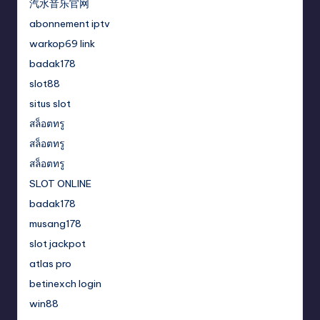
汽水音乐官网
abonnement iptv
warkop69 link
badak178
slot88
situs slot
สล็อตทรู
สล็อตทรู
สล็อตทรู
SLOT ONLINE
badak178
musang178
slot jackpot
atlas pro
betinexch login
win88