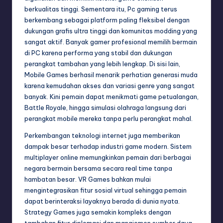
berkualitas tinggi. Sementara itu, Pc gaming terus
berkembang sebagai platform paling fleksibel dengan
dukungan grafis ultra tinggi dan komunitas modding yang
sangat aktif. Banyak gamer profesional memilih bermain
di PC karena performa yang stabil dan dukungan
perangkat tambahan yang lebih lengkap. Di sisi lain,
Mobile Games berhasil menarik perhatian generasi muda
karena kemudahan akses dan variasi genre yang sangat
banyak. Kini pemain dapat menikmati game petualangan,
Battle Royale, hingga simulasi olahraga langsung dari
perangkat mobile mereka tanpa perlu perangkat mahal.
Perkembangan teknologi internet juga memberikan
dampak besar terhadap industri game modern. Sistem
multiplayer online memungkinkan pemain dari berbagai
negara bermain bersama secara real time tanpa
hambatan besar. VR Games bahkan mulai
mengintegrasikan fitur sosial virtual sehingga pemain
dapat berinteraksi layaknya berada di dunia nyata.
Strategy Games juga semakin kompleks dengan