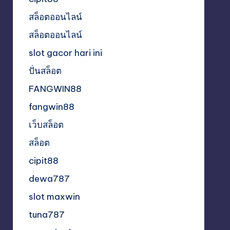
สล็อตออนไลน์
สล็อตออนไลน์
slot gacor hari ini
ปั่นสล็อต
FANGWIN88
fangwin88
เว็บสล็อต
สล็อต
cipit88
dewa787
slot maxwin
tuna787