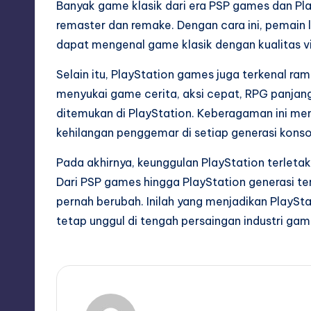
Banyak game klasik dari era PSP games dan Pla
remaster dan remake. Dengan cara ini, pemain 
dapat mengenal game klasik dengan kualitas v
Selain itu, PlayStation games juga terkenal ra
menyukai game cerita, aksi cepat, RPG panjang
ditemukan di PlayStation. Keberagaman ini mem
kehilangan penggemar di setiap generasi konso
Pada akhirnya, keunggulan PlayStation terleta
Dari PSP games hingga PlayStation generasi t
pernah berubah. Inilah yang menjadikan PlayS
tetap unggul di tengah persaingan industri ga