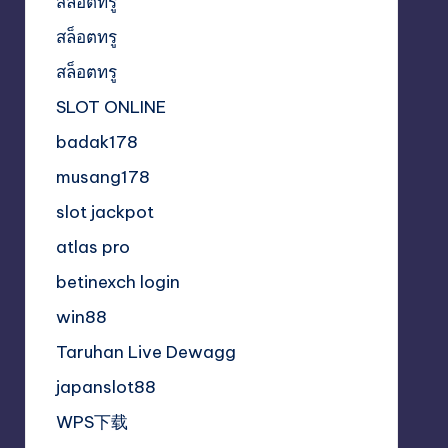
สล็อตทรู
สล็อตทรู
สล็อตทรู
SLOT ONLINE
badak178
musang178
slot jackpot
atlas pro
betinexch login
win88
Taruhan Live Dewagg
japanslot88
WPS下载