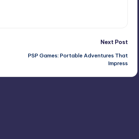
Next Post
PSP Games: Portable Adventures That
Impress