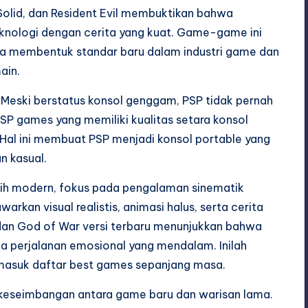
r Solid, dan Resident Evil membuktikan bahwa
ologi dengan cerita yang kuat. Game-game ini
uga membentuk standar baru dalam industri game dan
ain.
. Meski berstatus konsol genggam, PSP tidak pernah
SP games yang memiliki kualitas setara konsol
 Hal ini membuat PSP menjadi konsol portable yang
n kasual.
bih modern, fokus pada pengalaman sinematik
rkan visual realistis, animasi halus, serta cerita
dan God of War versi terbaru menunjukkan bahwa
uga perjalanan emosional yang mendalam. Inilah
asuk daftar best games sepanjang masa.
keseimbangan antara game baru dan warisan lama.