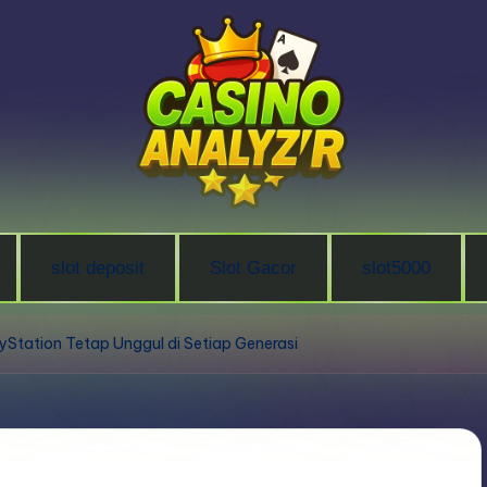
slot deposit
Slot Gacor
slot5000
tation Tetap Unggul di Setiap Generasi