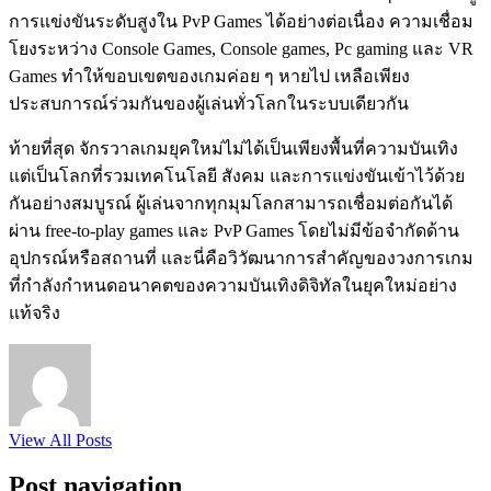
การแข่งขันระดับสูงใน PvP Games ได้อย่างต่อเนื่อง ความเชื่อม
โยงระหว่าง Console Games, Console games, Pc gaming และ VR
Games ทำให้ขอบเขตของเกมค่อย ๆ หายไป เหลือเพียง
ประสบการณ์ร่วมกันของผู้เล่นทั่วโลกในระบบเดียวกัน
ท้ายที่สุด จักรวาลเกมยุคใหม่ไม่ได้เป็นเพียงพื้นที่ความบันเทิง
แต่เป็นโลกที่รวมเทคโนโลยี สังคม และการแข่งขันเข้าไว้ด้วย
กันอย่างสมบูรณ์ ผู้เล่นจากทุกมุมโลกสามารถเชื่อมต่อกันได้
ผ่าน free-to-play games และ PvP Games โดยไม่มีข้อจำกัดด้าน
อุปกรณ์หรือสถานที่ และนี่คือวิวัฒนาการสำคัญของวงการเกม
ที่กำลังกำหนดอนาคตของความบันเทิงดิจิทัลในยุคใหม่อย่าง
แท้จริง
View All Posts
Post navigation