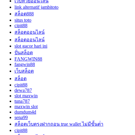
เว็บหวยออนไลน์
link alternatif jambitoto
สล็อต888
situs toto
cipit88
สล็อตออนไลน์
สล็อตออนไลน์
slot gacor hari ini
ปั่นสล็อต
FANGWIN88
fangwin88
เว็บสล็อต
สล็อต
cipit88
dewa787
slot maxwin
tuna787
maxwin slot
dumdum4d
sena99
สล็อตเว็บตรงฝากถอน true wallet ไม่มีขั้นต่ํา
cipit88