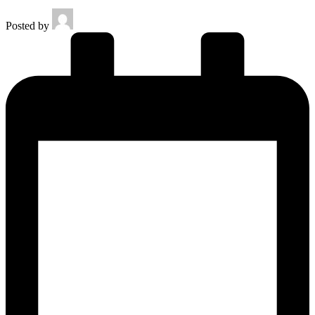
Posted by