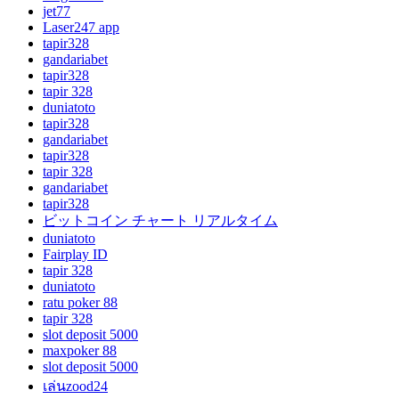
jet77
Laser247 app
tapir328
gandariabet
tapir328
tapir 328
duniatoto
tapir328
gandariabet
tapir328
tapir 328
gandariabet
tapir328
ビットコイン チャート リアルタイム
duniatoto
Fairplay ID
tapir 328
duniatoto
ratu poker 88
tapir 328
slot deposit 5000
maxpoker 88
slot deposit 5000
เล่นzood24