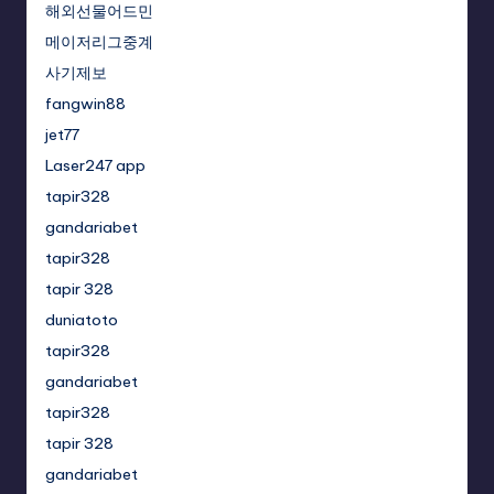
해외선물어드민
메이저리그중계
사기제보
fangwin88
jet77
Laser247 app
tapir328
gandariabet
tapir328
tapir 328
duniatoto
tapir328
gandariabet
tapir328
tapir 328
gandariabet