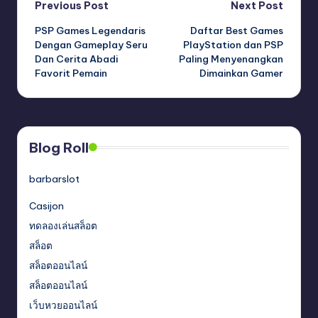
Previous Post
Next Post
PSP Games Legendaris
Daftar Best Games
Dengan Gameplay Seru
PlayStation dan PSP
Dan Cerita Abadi
Paling Menyenangkan
Favorit Pemain
Dimainkan Gamer
Blog Roll
barbarslot
Casijon
ทดลองเล่นสล็อต
สล็อต
สล็อตออนไลน์
สล็อตออนไลน์
เว็บหวยออนไลน์