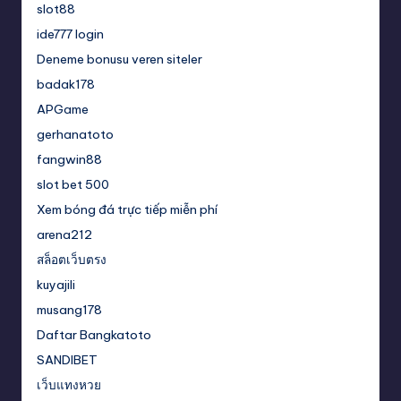
slot88
ide777 login
Deneme bonusu veren siteler
badak178
APGame
gerhanatoto
fangwin88
slot bet 500
Xem bóng đá trực tiếp miễn phí
arena212
สล็อตเว็บตรง
kuyajili
musang178
Daftar Bangkatoto
SANDIBET
เว็บแทงหวย